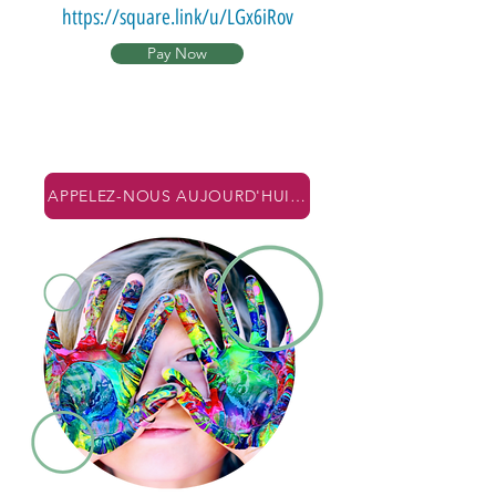
https://square.link/u/LGx6iRov
Pay Now
APPELEZ-NOUS AUJOURD'HUI! +866.611.9391