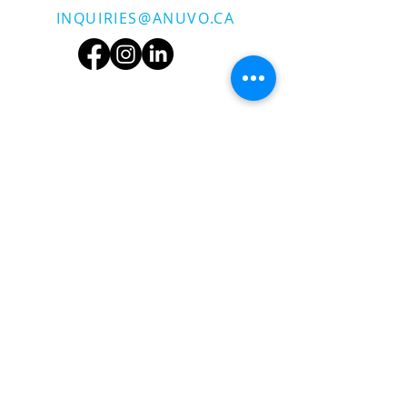
INQUIRIES@ANUVO.CA
Copyright © 2025 ANUVO™ • Ce site
Web a été fièrement conçu à l'aide
de Wix.com parSolutions de
conception d'Ottawa